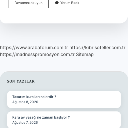
Aforizmalar
Devamını okuyun
Yorum Bırak
Ne
Zaman
Yazıldı
https://www.arabaforum.com.tr
https://kibrisoteller.com.tr
https://madnesspromosyon.com.tr
Sitemap
SIDEBAR
SON YAZILAR
Tasarım kuralları nelerdir ?
Ağustos 8, 2026
Kara av yasağı ne zaman başlıyor ?
Ağustos 7, 2026