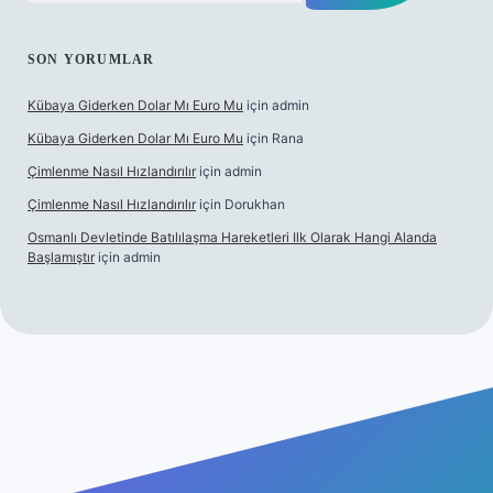
SON YORUMLAR
Kübaya Giderken Dolar Mı Euro Mu
için
admin
Kübaya Giderken Dolar Mı Euro Mu
için
Rana
Çimlenme Nasıl Hızlandırılır
için
admin
Çimlenme Nasıl Hızlandırılır
için
Dorukhan
Osmanlı Devletinde Batılılaşma Hareketleri Ilk Olarak Hangi Alanda
Başlamıştır
için
admin
tesi
tulipbett.net