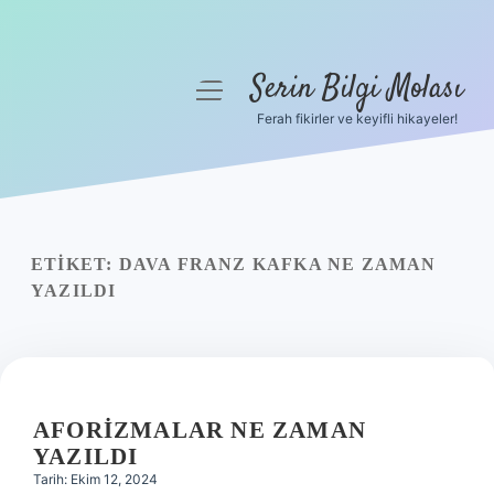
Serin Bilgi Molası
menüyü
aç
Ferah fikirler ve keyifli hikayeler!
Anasayfa
Gizlilik Politikası
Yasal Uyarı
ETIKET:
DAVA FRANZ KAFKA NE ZAMAN
YAZILDI
Hakkımızda
AFORIZMALAR NE ZAMAN
YAZILDI
Tarih: Ekim 12, 2024