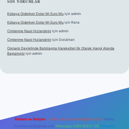
SON YORUMLAR
Kübaya Giderken Dolar Mı Euro Mu
için
admin
Kübaya Giderken Dolar Mı Euro Mu
için
Rana
Çimlenme Nasıl Hızlandırılır
için
admin
Çimlenme Nasıl Hızlandırılır
için
Dorukhan
Osmanlı Devletinde Batılılaşma Hareketleri Ilk Olarak Hangi Alanda
Başlamıştır
için
admin
itesi
tulipbett.net
Reklam ve İletişim:
E-mail:
backlinkpaneli@gmail.com
Teams:
forumhizmeti@gmail.com
Whatsapp: 0262 606 0 726
Telegram: