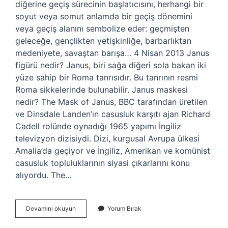
diğerine geçiş sürecinin başlatıcısını, herhangi bir
soyut veya somut anlamda bir geçiş dönemini
veya geçiş alanını sembolize eder: geçmişten
geleceğe, gençlikten yetişkinliğe, barbarlıktan
medeniyete, savaştan barışa… 4 Nisan 2013 Janus
figürü nedir? Janus, biri sağa diğeri sola bakan iki
yüze sahip bir Roma tanrısıdır. Bu tanrının resmi
Roma sikkelerinde bulunabilir. Janus maskesi
nedir? The Mask of Janus, BBC tarafından üretilen
ve Dinsdale Landen’ın casusluk karşıtı ajan Richard
Cadell rolünde oynadığı 1965 yapımı İngiliz
televizyon dizisiydi. Dizi, kurgusal Avrupa ülkesi
Amalia’da geçiyor ve İngiliz, Amerikan ve komünist
casusluk topluluklarının siyasi çıkarlarını konu
alıyordu. The…
Janus
Devamını okuyun
Yorum Bırak
Yüzlü
Ne