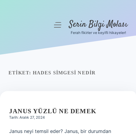
Serin Bilgi Molası
menüyü
aç
Ferah fikirler ve keyifli hikayeler!
Anasayfa
Gizlilik Politikası
Yasal Uyarı
ETIKET:
HADES SIMGESI NEDIR
Hakkımızda
JANUS YÜZLÜ NE DEMEK
Tarih: Aralık 27, 2024
Janus neyi temsil eder? Janus, bir durumdan