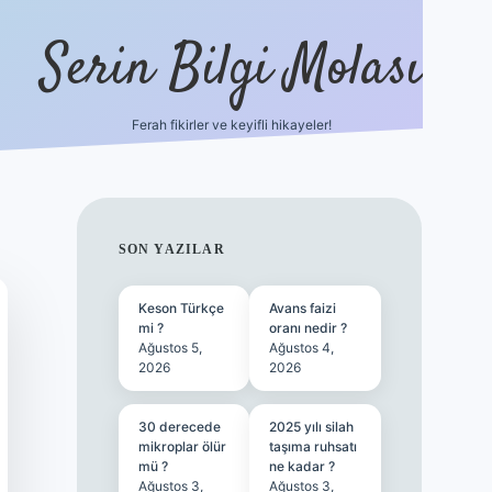
Serin Bilgi Molası
Ferah fikirler ve keyifli hikayeler!
tulipbet sitesi
tulipb
SIDEBAR
SON YAZILAR
Keson Türkçe
Avans faizi
mi ?
oranı nedir ?
Ağustos 5,
Ağustos 4,
2026
2026
30 derecede
2025 yılı silah
mikroplar ölür
taşıma ruhsatı
mü ?
ne kadar ?
Ağustos 3,
Ağustos 3,