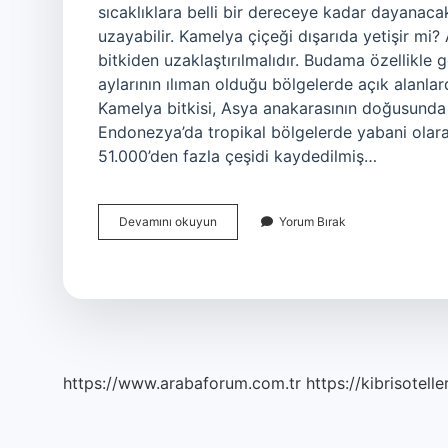
sıcaklıklara belli bir dereceye kadar dayanaca
uzayabilir. Kamelya çiçeği dışarıda yetişir mi?
bitkiden uzaklaştırılmalıdır. Budama özellikle g
aylarının ılıman olduğu bölgelerde açık alanlard
Kamelya bitkisi, Asya anakarasının doğusunda
Endonezya’da tropikal bölgelerde yabani olarak
51.000’den fazla çeşidi kaydedilmiş…
Kamelya
Devamını okuyun
Yorum Bırak
Soğuğa
Dayanıklı
Mı
https://www.arabaforum.com.tr
https://kibrisotelle