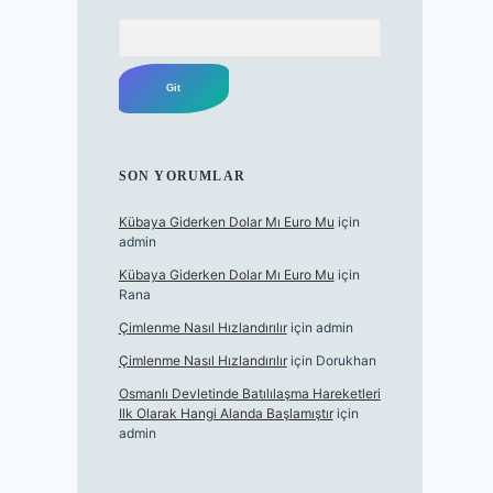
Arama
SON YORUMLAR
Kübaya Giderken Dolar Mı Euro Mu
için
admin
Kübaya Giderken Dolar Mı Euro Mu
için
Rana
Çimlenme Nasıl Hızlandırılır
için
admin
Çimlenme Nasıl Hızlandırılır
için
Dorukhan
Osmanlı Devletinde Batılılaşma Hareketleri
Ilk Olarak Hangi Alanda Başlamıştır
için
admin