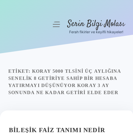
Serin Bilgi Molası
menüyü
aç
Ferah fikirler ve keyifli hikayeler!
Anasayfa
Gizlilik Politikası
Yasal Uyarı
ETIKET:
KORAY 5000 TLSINI ÜÇ AYLIĞINA
SENELIK 8 GETIRIYE SAHIP BIR HESABA
Hakkımızda
YATIRMAYI DÜŞÜNÜYOR KORAY 3 AY
SONUNDA NE KADAR GETIRI ELDE EDER
BILEŞIK FAIZ TANIMI NEDIR