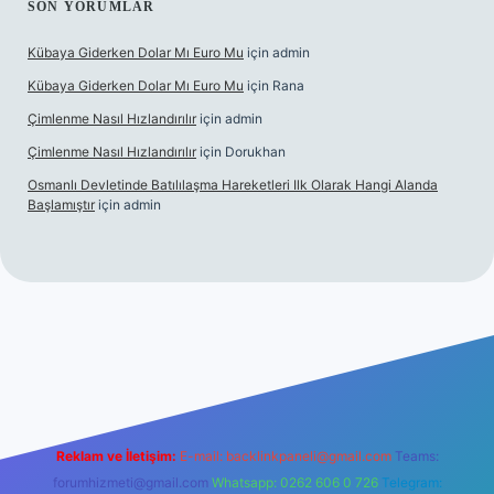
SON YORUMLAR
Kübaya Giderken Dolar Mı Euro Mu
için
admin
Kübaya Giderken Dolar Mı Euro Mu
için
Rana
Çimlenme Nasıl Hızlandırılır
için
admin
Çimlenme Nasıl Hızlandırılır
için
Dorukhan
Osmanlı Devletinde Batılılaşma Hareketleri Ilk Olarak Hangi Alanda
Başlamıştır
için
admin
t.net
Reklam ve İletişim:
E-mail:
backlinkpaneli@gmail.com
Teams:
forumhizmeti@gmail.com
Whatsapp: 0262 606 0 726
Telegram: