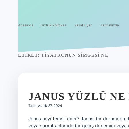
Anasayfa
Gizlilik Politikası
Yasal Uyarı
Hakkımızda
ETIKET:
TIYATRONUN SIMGESI NE
JANUS YÜZLÜ NE
Tarih: Aralık 27, 2024
Janus neyi temsil eder? Janus, bir durumdan diğ
veya somut anlamda bir geçiş dönemini veya g