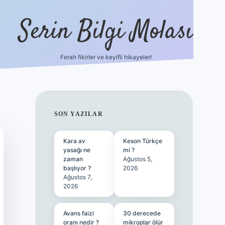
Serin Bilgi Molası
Ferah fikirler ve keyifli hikayeler!
tulipbet sitesi
tulipb
SIDEBAR
SON YAZILAR
Kara av
Keson Türkçe
yasağı ne
mi ?
zaman
Ağustos 5,
başlıyor ?
2026
Ağustos 7,
2026
Avans faizi
30 derecede
oranı nedir ?
mikroplar ölür