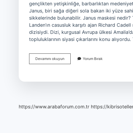
gençlikten yetişkinliğe, barbarlıktan medeniy
Janus, biri sağa diğeri sola bakan iki yüze sah
sikkelerinde bulunabilir. Janus maskesi nedir?
Landen’ın casusluk karşıtı ajan Richard Cadell
dizisiydi. Dizi, kurgusal Avrupa ülkesi Amalia’
topluluklarının siyasi çıkarlarını konu alıyordu
Janus
Devamını okuyun
Yorum Bırak
Yüzlü
Ne
Demek
https://www.arabaforum.com.tr
https://kibrisotelle