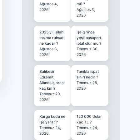
Ağustos 4,
mü ?
2026
Ağustos 3,
2026
2025 yılı silah
İşe girince
taşıma ruhsatı
yeşil pasaport
ne kadar ?
iptal olur mu ?
Ağustos 3,
Temmuz 30,
2026
2026
Balıkesir
Tanıkla ispat
Edremit
sınırı nedir ?
Altınoluk arası
Temmuz 28,
kaç km ?
2026
Temmuz 29,
2026
Kargo kodu ne
120 000 dolar
işe yarar ?
kaç TL ?
Temmuz 24,
Temmuz 24,
2026
2026