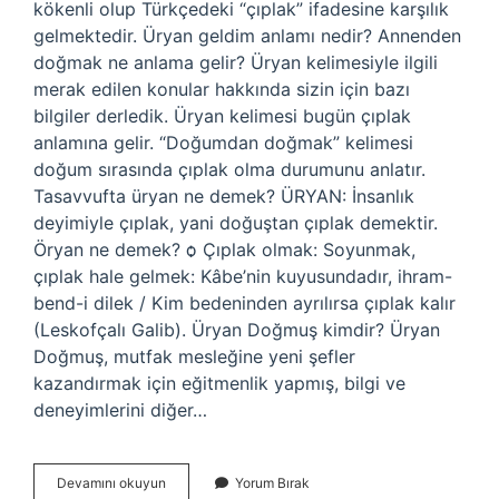
kökenli olup Türkçedeki “çıplak” ifadesine karşılık
gelmektedir. Üryan geldim anlamı nedir? Annenden
doğmak ne anlama gelir? Üryan kelimesiyle ilgili
merak edilen konular hakkında sizin için bazı
bilgiler derledik. Üryan kelimesi bugün çıplak
anlamına gelir. “Doğumdan doğmak” kelimesi
doğum sırasında çıplak olma durumunu anlatır.
Tasavvufta üryan ne demek? ÜRYAN: İnsanlık
deyimiyle çıplak, yani doğuştan çıplak demektir.
Öryan ne demek? ѻ Çıplak olmak: Soyunmak,
çıplak hale gelmek: Kâbe’nin kuyusundadır, ihram-
bend-i dilek / Kim bedeninden ayrılırsa çıplak kalır
(Leskofçalı Galib). Üryan Doğmuş kimdir? Üryan
Doğmuş, mutfak mesleğine yeni şefler
kazandırmak için eğitmenlik yapmış, bilgi ve
deneyimlerini diğer…
Babadan
Devamını okuyun
Yorum Bırak