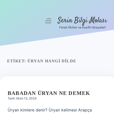
Serin Bilgi Molası
menüyü
aç
Ferah fikirler ve keyifli hikayeler!
Anasayfa
Gizlilik Politikası
Yasal Uyarı
ETIKET:
ÜRYAN HANGI DILDE
Hakkımızda
BABADAN ÜRYAN NE DEMEK
Tarih: Ekim 13, 2024
Üryan kimlere denir? Üryan kelimesi Arapça