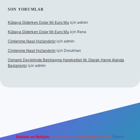
SON YORUMLAR
Kübaya Giderken Dolar Mı Euro Mu
için
admin
Kübaya Giderken Dolar Mı Euro Mu
için
Rana
Çimlenme Nasıl Hızlandırılır
için
admin
Çimlenme Nasıl Hızlandırılır
için
Dorukhan
Osmanlı Devletinde Batılılaşma Hareketleri Ilk Olarak Hangi Alanda
Başlamıştır
için
admin
itesi
tulipbett.net
Reklam ve İletişim:
E-mail:
backlinkpaneli@gmail.com
Teams: