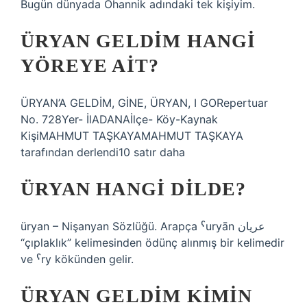
Bugün dünyada Ohannik adındaki tek kişiyim.
ÜRYAN GELDIM HANGI
YÖREYE AIT?
ÜRYAN’A GELDİM, GİNE, ÜRYAN, I GORepertuar
No. 728Yer- İlADANAİlçe- Köy-Kaynak
KişiMAHMUT TAŞKAYAMAHMUT TAŞKAYA
tarafından derlendi10 satır daha
ÜRYAN HANGI DILDE?
üryan – Nişanyan Sözlüğü. Arapça ˁuryān عريان
“çıplaklık” kelimesinden ödünç alınmış bir kelimedir
ve ˁry kökünden gelir.
ÜRYAN GELDIM KIMIN