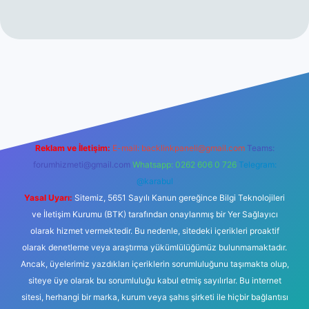
tt.net
Reklam ve İletişim:
E-mail:
backlinkpaneli@gmail.com
Teams:
forumhizmeti@gmail.com
Whatsapp: 0262 606 0 726
Telegram:
@karabul
Yasal Uyarı:
Sitemiz, 5651 Sayılı Kanun gereğince Bilgi Teknolojileri
ve İletişim Kurumu (BTK) tarafından onaylanmış bir Yer Sağlayıcı
olarak hizmet vermektedir. Bu nedenle, sitedeki içerikleri proaktif
olarak denetleme veya araştırma yükümlülüğümüz bulunmamaktadır.
Ancak, üyelerimiz yazdıkları içeriklerin sorumluluğunu taşımakta olup,
siteye üye olarak bu sorumluluğu kabul etmiş sayılırlar. Bu internet
sitesi, herhangi bir marka, kurum veya şahıs şirketi ile hiçbir bağlantısı