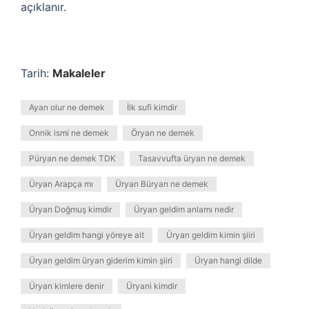
açıklanır.
Tarih:
Makaleler
Ayan olur ne demek
İlk sufi kimdir
Onnik ismi ne demek
Öryan ne demek
Püryan ne demek TDK
Tasavvufta üryan ne demek
Üryan Arapça mı
Üryan Büryan ne demek
Üryan Doğmuş kimdir
Üryan geldim anlamı nedir
Üryan geldim hangi yöreye ait
Üryan geldim kimin şiiri
Üryan geldim üryan giderim kimin şiiri
Üryan hangi dilde
Üryan kimlere denir
Üryani kimdir