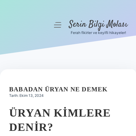
Serin Bilgi Molası
menüyü
aç
Ferah fikirler ve keyifli hikayeler!
Anasayfa
Gizlilik Politikası
Yasal Uyarı
Hakkımızda
BABADAN ÜRYAN NE DEMEK
Tarih: Ekim 13, 2024
ÜRYAN KIMLERE
DENIR?