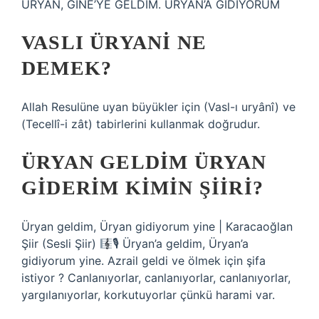
ÜRYAN, GİNE’YE GELDİM. ÜRYAN’A GİDİYORUM
VASLI ÜRYANI NE
DEMEK?
Allah Resulüne uyan büyükler için (Vasl-ı uryânî) ve
(Tecellî-i zât) tabirlerini kullanmak doğrudur.
ÜRYAN GELDIM ÜRYAN
GIDERIM KIMIN ŞIIRI?
Üryan geldim, Üryan gidiyorum yine | Karacaoğlan
Şiir (Sesli Şiir)
🎙 Üryan’a geldim, Üryan’a
gidiyorum yine. Azrail geldi ve ölmek için şifa
istiyor ? Canlanıyorlar, canlanıyorlar, canlanıyorlar,
yargılanıyorlar, korkutuyorlar çünkü harami var.